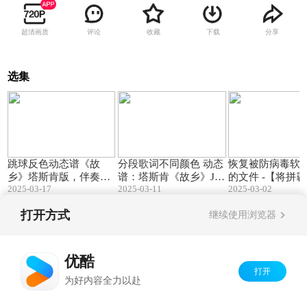
超清画质
评论
收藏
下载
分享
选集
03:11
03:11
跳球反色动态谱《故
分段歌词不同颜色 动态
恢复被防病毒软
乡》塔斯肯版，伴奏A
谱：塔斯肯《故乡》Ju
的文件 -【将拼
2025-03-17
2025-03-11
2025-03-02
调) [ JumpingBar 【将
mpingBar 【将拼霸】动
态谱制作软件教
拼霸】动态谱 ]
态谱
打开方式
继续使用浏览器
Copyright©
2026
优酷 youku.com
版权所有
京ICP备06050721号-1
优酷
打开
为好内容全力以赴