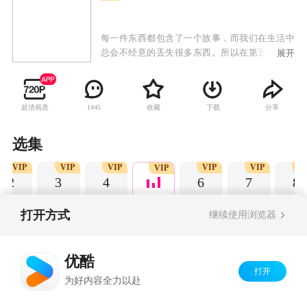
每一件东西都包含了一个故事，而我们在生活中
总会不经意的丢失很多东西。所以在第五季中泡
展开
芙小姐将化身为一位“寻物专家”，专门帮人寻回
那些丢失的物件，找回那一段段回忆。找不到北
的我们找东西……
超清画质
收藏
下载
分享
1445
选集
VIP
VIP
VIP
VIP
VIP
VI
VIP
2
3
4
6
7
8
打开方式
继续使用浏览器
Copyright©
2026
优酷 youku.com
版权所有
优酷
京ICP备06050721号-1
打开
为好内容全力以赴