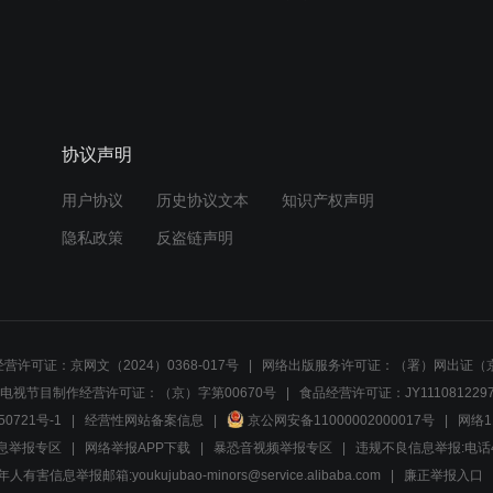
协议声明
用户协议
历史协议文本
知识产权声明
隐私政策
反盗链声明
营许可证：京网文（2024）0368-017号
网络出版服务许可证：（署）网出证（京
电视节目制作经营许可证：（京）字第00670号
食品经营许可证：JY1110812297
50721号-1
经营性网站备案信息
京公网安备11000002000017号
网络1
息举报专区
网络举报APP下载
暴恐音视频举报专区
违规不良信息举报:电话40081
人有害信息举报邮箱:youkujubao-minors@service.alibaba.com
廉正举报入口