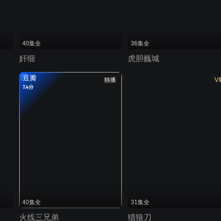
40集全
36集全
奸细
虎胆巍城
豆瓣
独播
VI
7.4分
40集全
31集全
火线三兄弟
猎狼刀