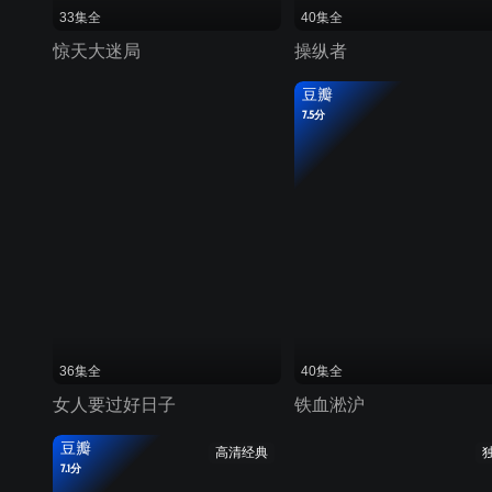
33集全
40集全
惊天大迷局
操纵者
豆瓣
7.5分
36集全
40集全
女人要过好日子
铁血淞沪
豆瓣
高清经典
7.1分