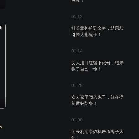
黄金！
01:12
播
排长意外捡到金表，结果却
引来大批鬼子！
01:14
女人用口红留下记号，结果
救了自己一命！
01:25
女人家里闯入鬼子，好在提
前做好防备！
01:00
P
团长利用轰炸机击杀鬼子大
佐！