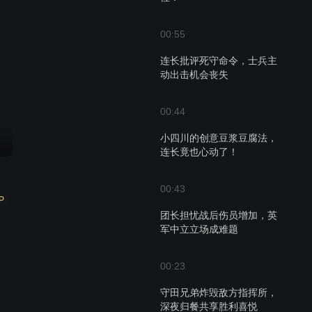
00:55
连长批评死守命令，士兵主
动出击机会丧失
00:44
小四川的创意豆浆豆腐法，
连长竟也心动了！
00:43
P
团长担忧战后伤员增加，英
军中立立场成难题
00:23
守田兄弟炸毁敌方指挥所，
深夜归餐共享胜利喜悦