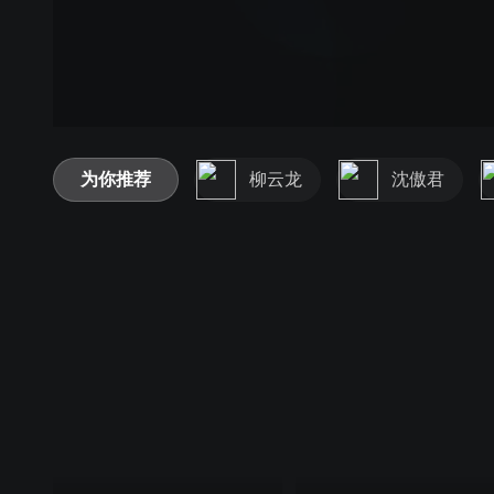
为你推荐
柳云龙
沈傲君