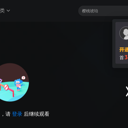
类
3
首
因，请
登录
后继续观看