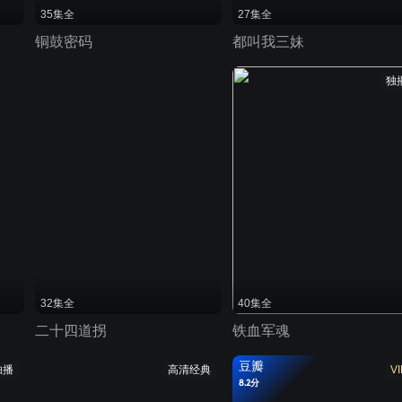
35集全
27集全
铜鼓密码
都叫我三妹
独
32集全
40集全
二十四道拐
铁血军魂
豆瓣
独播
高清经典
VI
8.2分