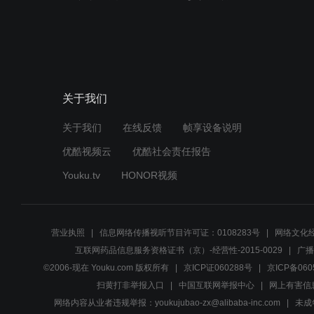
关于我们
关于我们
在线反馈
帧享设备说明
优酷视频云
优酷社会责任报告
Youku.tv
HONOR视频
营业执照
信息网络传播视听节目许可证：0108283号
网络文化经
互联网药品信息服务资格证书（京）-经营性-2015-0029
广播
©2006-现在 Youku.com 版权所有
京ICP证060288号
京ICP备060
扫黄打非举报入口
中国互联网举报中心
网上有害信
网络内容从业者违规举报：youkujubao-zx@alibaba-inc.com
未成年