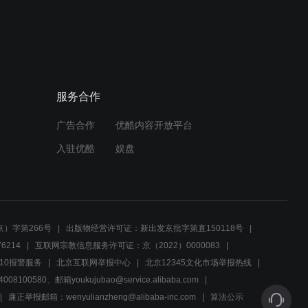
00:40
团长紧急追击，三连出击敌
后战场
服务合作
00:56
广告合作
优酷内容开放平台
老顾怀疑秋莎的真实目的，
桐计划疑云重重
入驻优酷
娱盘
01:10
连长紧急会议，一连二连休
整，吴连长有神秘任务
）字第266号
出版物经营许可证：新出发京批字第直150118号
6214
互联网宗教信息服务许可证：京（2022）0000083
00:58
10报警服务
北京互联网举报中心
北京12345文化市场举报热线
00580、邮箱youkujubao@service.alibaba.com
顾先生拒绝秋莎接送，坚持
选择出租车回家
廉正举报邮箱：wenyulianzheng@alibaba-inc.com
算法公示