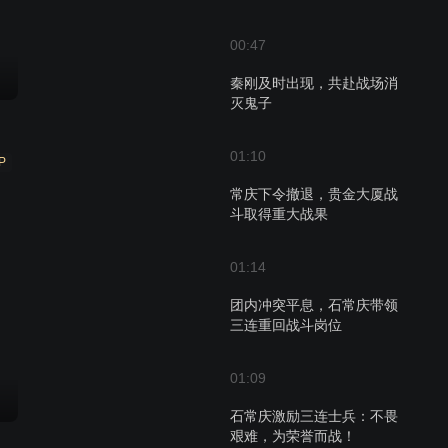
00:47
秦刚及时出现，共赴战场消
灭鬼子
01:10
P
常庆下令撤退，贵金大厦战
斗取得重大战果
01:14
团内冲突平息，石常庆带领
三连重回战斗岗位
01:09
石常庆激励三连士兵：不畏
艰难，为荣誉而战！