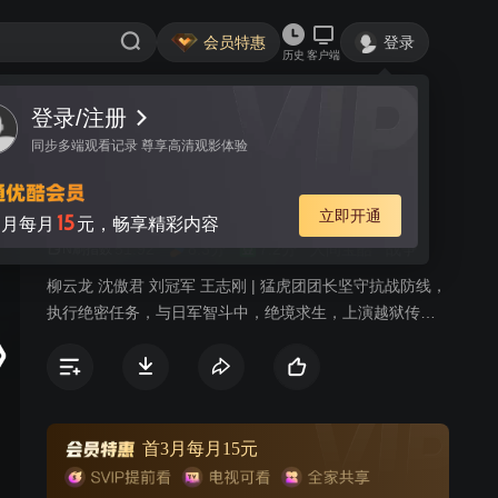
会员特惠
登录
历史
客户端
登录/注册
视频
讨论
10
同步多端观看记录 尊享高清观影体验
铁血壮士
简介
立即开通
15
月每月
元，畅享精彩内容
51.92
8.3分
7.2分
人间宝酷
战争
N刷指数
柳云龙 沈傲君 刘冠军 王志刚 | 猛虎团团长坚守抗战防线，
执行绝密任务，与日军智斗中，绝境求生，上演越狱传
奇。
首3月每月15元