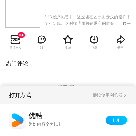
8.13淞沪抗战中，猛虎团在团长谢云汉的指挥下
坚守防线。这时猛虎团接到退守的命令，并抽调
展开
三连去执行一项绝密的“桐计划”任务。全团官兵
将数倍的日军击退，三吨国有资源黄金得以保
护。中共地下党在顾也舟的领导下组织各界爱国
超清画质
收藏
下载
分享
32
人士积极援助这支孤军。日军得知猛虎团与“桐计
划”有关，他们是为转移日军注意力争取时间转移
作为战略资源的物资，于是日军改变了进攻策
热门评论
略。谢云汉受命带领部队和因故未能转移的三吨
黄金撤出阵地，在租界被迫执行军令缴械，并被
送至一座军营隔离。从此命运多舛，日军为了打
击中国军民的抗战决心，用尽各种手段企图劝
暂无评论
降，军统严密监视孤军以防叛变。中共地下党全
打开方式
继续使用浏览器
面开展救援，最终全团顺利越狱。
Copyright©
2026
优酷 youku.com
版权所有
优酷
京ICP备06050721号-1
打开
为好内容全力以赴