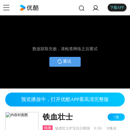
下载APP
数据获取失败，请检查网络之后重试
重试
预览播放中，打开优酷APP看高清完整版
铁血壮士
+追
.
.
独播
猛虎壮士护宝抗日救国
8.3分
36集全