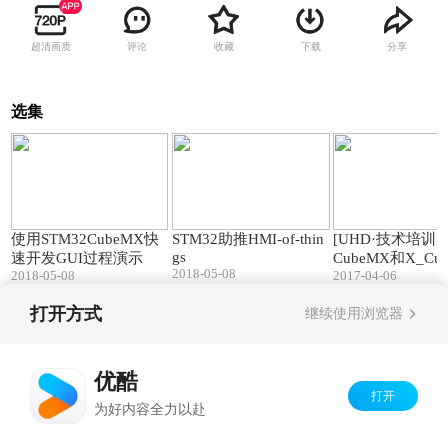
超清画质
评论
收藏
下载
分享
选集
22:40
02:14
使用STM32CubeMX快
STM32助推HMI-of-thin
[UHD·技术培训]S
gs
速开发GUI过程演示
CubeMX和X_Cub
2018-05-08
2018-05-08
2017-04-06
开发低功耗蓝牙
打开方式
继续使用浏览器
Copyright©
2026
优酷 youku.com
版权所有
京ICP备06050721号-1
优酷
打开
为好内容全力以赴