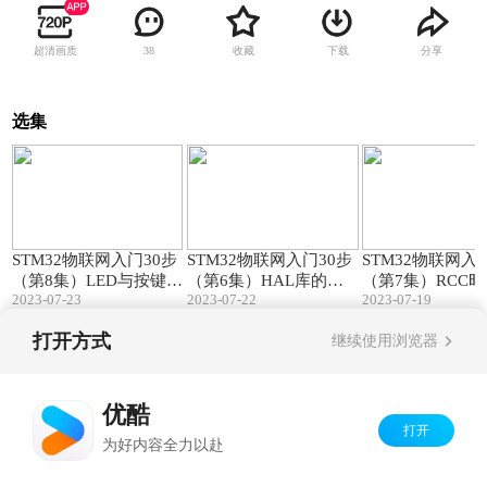
超清画质
收藏
下载
分享
38
选集
21:50
24:04
STM32物联网入门30步
STM32物联网入门30步
STM32物联网入
（第8集）LED与按键驱
（第6集）HAL库的结
（第7集）RCC
2023-07-23
2023-07-22
2023-07-19
动程序！
构与使用！
延时函数！
打开方式
继续使用浏览器
Copyright©
2026
优酷 youku.com
版权所有
京ICP备06050721号-1
优酷
打开
为好内容全力以赴