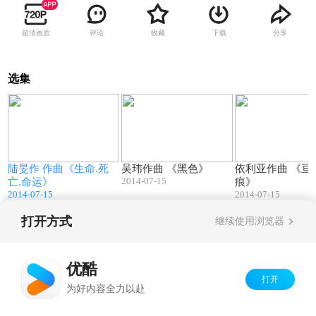
超清画质
评论
收藏
下载
分享
选集
4
06:27
06:23
陆旻作 作曲《生命.死
吴玮作曲 《黑色》
依利亚作曲 《亘古遗
2014-07-15
亡.命运》
痕》
2014-07-15
2014-07-15
打开方式
继续使用浏览器
Copyright©
2026
优酷 youku.com
版权所有
京ICP备06050721号-1
优酷
打开
为好内容全力以赴