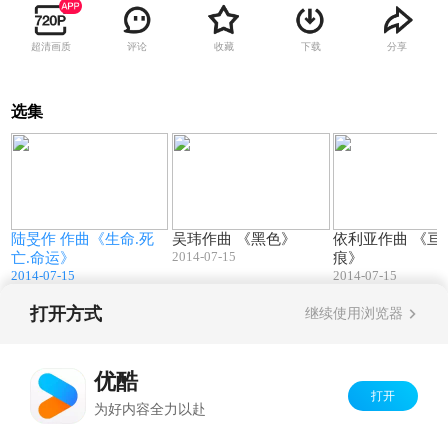
超清画质
评论
收藏
下载
分享
选集
4
06:27
06:23
陆旻作 作曲《生命.死
吴玮作曲 《黑色》
依利亚作曲 《亘古遗
2014-07-15
亡.命运》
痕》
2014-07-15
2014-07-15
打开方式
继续使用浏览器
Copyright©
2026
优酷 youku.com
版权所有
京ICP备06050721号-1
优酷
打开
为好内容全力以赴