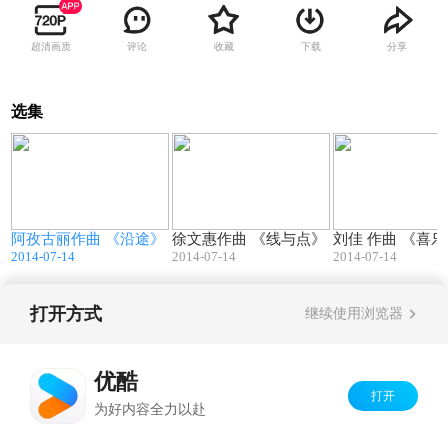
超清画质
评论
收藏
下载
分享
选集
2
05:42
06:15
》
阿孜古丽作曲 《沿途》
徐文惠作曲 《线与点》
刘佳 作曲 《喜
2014-07-14
2014-07-14
2014-07-14
打开方式
继续使用浏览器
Copyright©
2026
优酷 youku.com
版权所有
京ICP备06050721号-1
优酷
打开
为好内容全力以赴