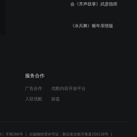
会《齐声鼓掌》武彦指挥
《水兵舞》猴年亲情版
14-2 《有氧拉丁》
服务合作
广告合作
优酷内容开放平台
14-1 《水兵舞》
入驻优酷
娱盘
15.歌舞表演《举杯吧，朋
友》&《拜新年》
）字第266号
出版物经营许可证：新出发京批字第直150118号