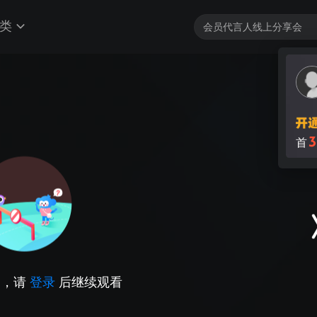
类
3
首
因，请
登录
后继续观看