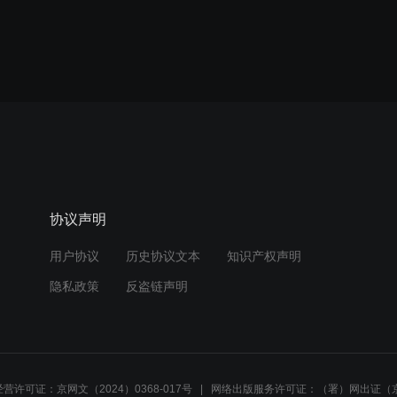
协议声明
用户协议
历史协议文本
知识产权声明
隐私政策
反盗链声明
营许可证：京网文（2024）0368-017号
网络出版服务许可证：（署）网出证（京