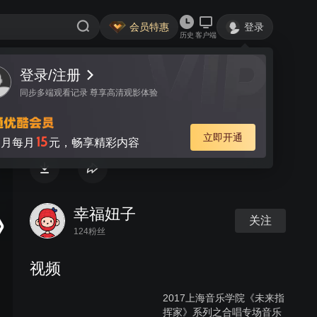
会员特惠
登录
历史
客户端
登录/注册
视频
讨论
同步多端观看记录 尊享高清观影体验
徐文惠作曲 《线与点》
立即开通
15
月每月
元，畅享精彩内容
幸福妞子
关注
124粉丝
视频
2017上海音乐学院《未来指
挥家》系列之合唱专场音乐