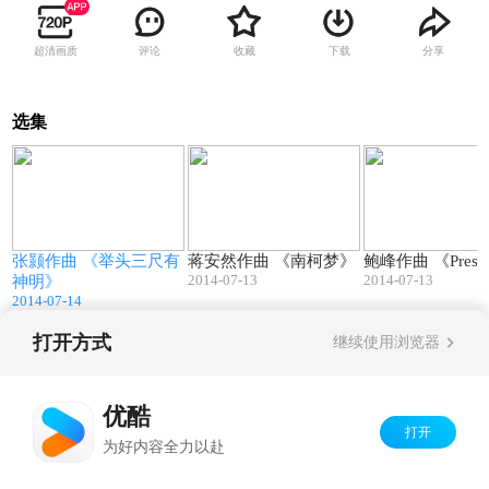
超清画质
评论
收藏
下载
分享
选集
8
05:48
07:46
张颢作曲 《举头三尺有
蒋安然作曲 《南柯梦》
鲍峰作曲 《Pre
2014-07-13
2014-07-13
神明》
2014-07-14
打开方式
继续使用浏览器
Copyright©
2026
优酷 youku.com
版权所有
京ICP备06050721号-1
优酷
打开
为好内容全力以赴