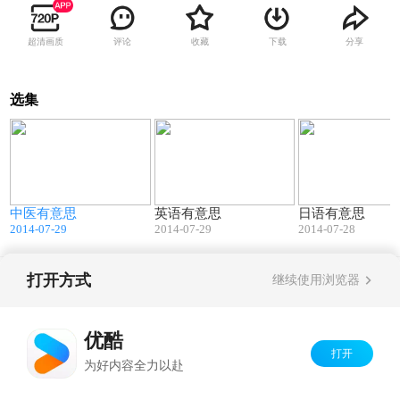
超清画质
评论
收藏
下载
分享
选集
5
10:07
13:30
中医有意思
英语有意思
日语有意思
2014-07-29
2014-07-29
2014-07-28
打开方式
继续使用浏览器
Copyright©
2026
优酷 youku.com
版权所有
京ICP备06050721号-1
优酷
打开
为好内容全力以赴