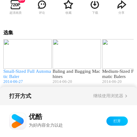
超清画质
评论
收藏
下载
分享
选集
7
01:16
02:51
Small-Sized Full Automa
Baling and Bagging Mac
Medium-Sized Ful
tic Baler
hines
matic Balers
2014-06-27
2014-06-20
2014-06-20
打开方式
继续使用浏览器
Copyright©
2026
优酷 youku.com
版权所有
京ICP备06050721号-1
优酷
打开
为好内容全力以赴