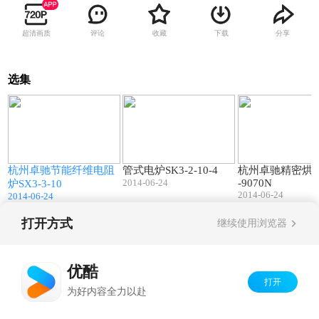
超清画质
评论
收藏
下载
分享
选集
2
01:10
00:53
杭州卓驰节能纤维电阻
管式电炉SK3-2-10-4
杭州卓驰精密烘箱
2014-06-24
-9070N
炉SX3-3-10
2014-06-24
2014-06-24
打开方式
继续使用浏览器
Copyright©
2026
优酷 youku.com
版权所有
京ICP备06050721号-1
优酷
打开
为好内容全力以赴