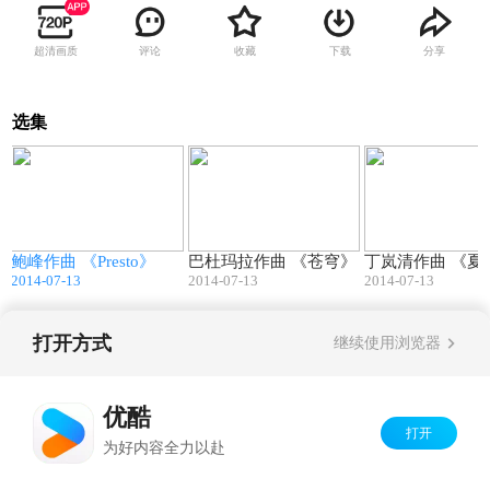
超清画质
评论
收藏
下载
分享
选集
6
06:56
05:27
》
鲍峰作曲 《Presto》
巴杜玛拉作曲 《苍穹》
丁岚清作曲 
2014-07-13
2014-07-13
2014-07-13
打开方式
继续使用浏览器
Copyright©
2026
优酷 youku.com
版权所有
京ICP备06050721号-1
优酷
打开
为好内容全力以赴