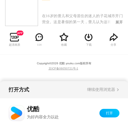
在16岁的蕾儿和父母居住的迷人的子花城市开门
营业。这是暑假的第一天，蕾儿认为这将是另一
展开
天漫长而无聊的假期。普通的一天变成了疯狂的
过山车，蕾儿恰巧卷入了一个叫丝黛娜的神奇仙
女与一群怪物的战斗中由丝黛娜戒指响起的食人
超清画质
收藏
下载
分享
114
魔诺特率领。在战斗中，蕾儿出人意料地发挥了
几招的魔力来反击怪物并拯救了丝黛娜。战斗结
束后，蕾儿带着丝黛娜回家，后者将她带到了魔
Copyright©
2026
优酷 youku.com
版权所有
幻世界，魔幻学校阿尔菲学院就坐落在魔幻世界
京ICP备06050721号-1
中。多亏丝黛娜，蕾儿会发现自己拥有特殊的力
量自己，并将参加阿尔菲亚大学：她将与芙罗
拉，妙莎和铁兰会面，并且一起决定成立魔法俏
佳人！
打开方式
继续使用浏览器
优酷
打开
为好内容全力以赴