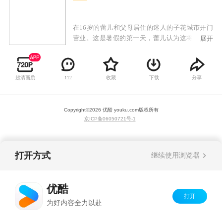
在16岁的蕾儿和父母居住的迷人的子花城市开门
营业。这是暑假的第一天，蕾儿认为这将是另一
展开
天漫长而无聊的假期。普通的一天变成了疯狂的
过山车，蕾儿恰巧卷入了一个叫丝黛娜的神奇仙
女与一群怪物的战斗中由丝黛娜戒指响起的食人
超清画质
收藏
下载
分享
112
魔诺特率领。在战斗中，蕾儿出人意料地发挥了
几招的魔力来反击怪物并拯救了丝黛娜。战斗结
束后，蕾儿带着丝黛娜回家，后者将她带到了魔
Copyright©
2026
优酷 youku.com
版权所有
幻世界，魔幻学校阿尔菲学院就坐落在魔幻世界
京ICP备06050721号-1
中。多亏丝黛娜，蕾儿会发现自己拥有特殊的力
量自己，并将参加阿尔菲亚大学：她将与芙罗
拉，妙莎和铁兰会面，并且一起决定成立魔法俏
佳人！
打开方式
继续使用浏览器
优酷
打开
为好内容全力以赴