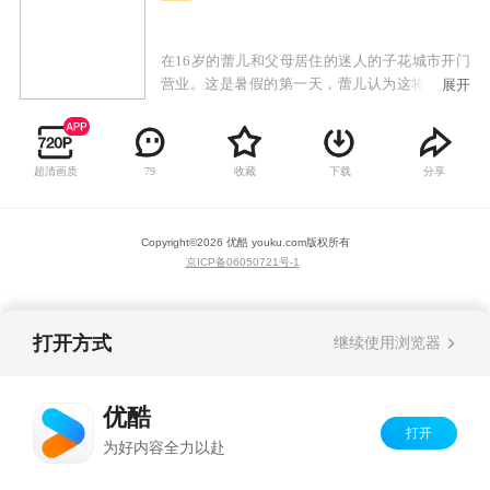
在16岁的蕾儿和父母居住的迷人的子花城市开门
营业。这是暑假的第一天，蕾儿认为这将是另一
展开
天漫长而无聊的假期。普通的一天变成了疯狂的
过山车，蕾儿恰巧卷入了一个叫丝黛娜的神奇仙
女与一群怪物的战斗中由丝黛娜戒指响起的食人
超清画质
收藏
下载
分享
79
魔诺特率领。在战斗中，蕾儿出人意料地发挥了
几招的魔力来反击怪物并拯救了丝黛娜。战斗结
束后，蕾儿带着丝黛娜回家，后者将她带到了魔
Copyright©
2026
优酷 youku.com
版权所有
幻世界，魔幻学校阿尔菲学院就坐落在魔幻世界
京ICP备06050721号-1
中。多亏丝黛娜，蕾儿会发现自己拥有特殊的力
量自己，并将参加阿尔菲亚大学：她将与芙罗
拉，妙莎和铁兰会面，并且一起决定成立魔法俏
佳人！
打开方式
继续使用浏览器
优酷
打开
为好内容全力以赴