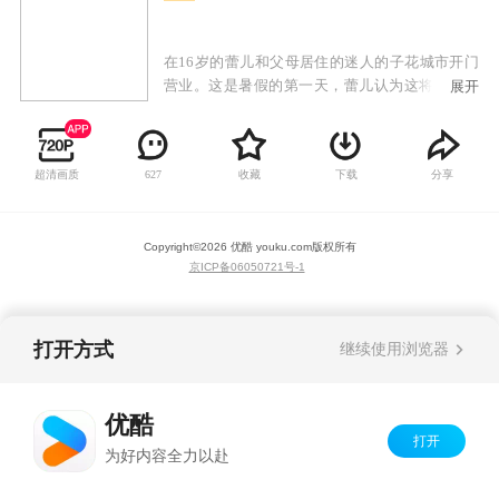
在16岁的蕾儿和父母居住的迷人的子花城市开门
营业。这是暑假的第一天，蕾儿认为这将是另一
展开
天漫长而无聊的假期。普通的一天变成了疯狂的
过山车，蕾儿恰巧卷入了一个叫丝黛娜的神奇仙
女与一群怪物的战斗中由丝黛娜戒指响起的食人
超清画质
收藏
下载
分享
627
魔诺特率领。在战斗中，蕾儿出人意料地发挥了
几招的魔力来反击怪物并拯救了丝黛娜。战斗结
束后，蕾儿带着丝黛娜回家，后者将她带到了魔
Copyright©
2026
优酷 youku.com
版权所有
幻世界，魔幻学校阿尔菲学院就坐落在魔幻世界
京ICP备06050721号-1
中。多亏丝黛娜，蕾儿会发现自己拥有特殊的力
量自己，并将参加阿尔菲亚大学：她将与芙罗
拉，妙莎和铁兰会面，并且一起决定成立魔法俏
佳人！
打开方式
继续使用浏览器
优酷
打开
为好内容全力以赴