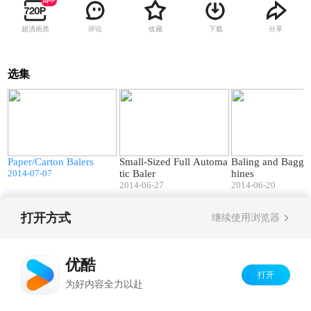
超清画质
评论
收藏
下载
分享
选集
0
18:27
01:16
t
Paper/Carton Balers
Small-Sized Full Automa
Baling and Baggi
2014-07-07
tic Baler
hines
2014-06-27
2014-06-20
打开方式
继续使用浏览器
Copyright©
2026
优酷 youku.com
版权所有
京ICP备06050721号-1
优酷
打开
为好内容全力以赴