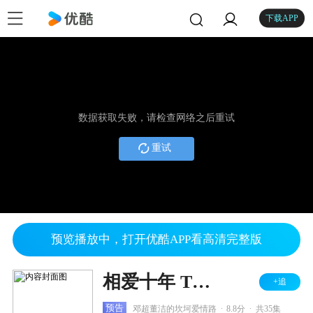
下载APP
数据获取失败，请检查网络之后重试
重试
预览播放中，打开优酷APP看高清完整版
相爱十年 TV版
+追
.
.
预告
邓超董洁的坎坷爱情路
8.8分
共35集