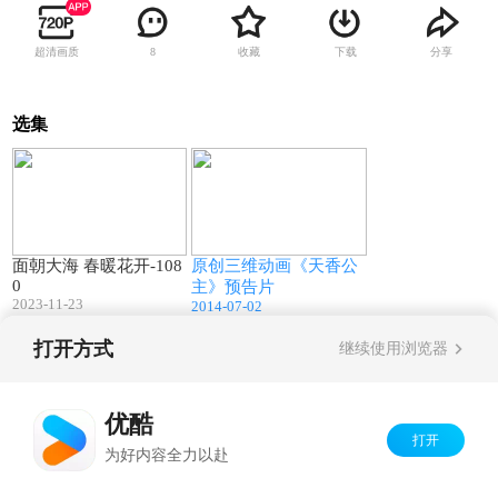
超清画质
收藏
下载
分享
8
选集
03:06
02:42
面朝大海 春暖花开-108
原创三维动画《天香公
0
主》预告片
2023-11-23
2014-07-02
打开方式
继续使用浏览器
Copyright©
2026
优酷 youku.com
版权所有
京ICP备06050721号-1
优酷
打开
为好内容全力以赴