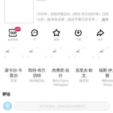
1585年，此时伊丽莎白（凯特·布兰切特 饰）已经
52岁。她单身未嫁，政治手腕已经非常成熟，处
展开
理国务也比年轻时得心应手。她思想开明，允许
人们信仰罗马天主教。然而，却屡屡受到苏格兰
女王玛丽·斯图亚特（萨曼莎·莫顿 饰）的种种对
超清画质
收藏
下载
分享
195
抗，玛丽·斯图亚特甚至派杀手暗杀伊丽莎白，结
果未遂。另一方面，女王还面临着西班牙这个宿
敌。西班牙和英国之间的宗教差异，加之海盗活
动猖獗的现况，使得两国矛盾日渐尖锐，为日后
的战争埋下伏笔。罗利（克里夫·欧文 饰）带着海
外新鲜的探险经历在女王面前出现，令女王多年
谢卡尔·卡
凯特·布兰
杰弗里·拉
克里夫·欧
瑞斯·伊
尘封的心有了悸动。然而，女王的爱情注定了要
普尔
切特
什
文
斯
屈服于国家的利益。在英国与西班牙的战争中，
导演
饰伊丽莎白
饰Sir Francis
饰罗利
饰Rober
女王展现出的强大魄力，成功的把大不列颠推向
Walsingham
Reston
霸主的辉煌巅峰。