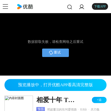
下载APP
数据获取失败，请检查网络之后重试
重试
预览播放中，打开优酷APP看高清完整版
相爱十年 TV版
+追
.
.
预告
邓超董洁的坎坷爱情路
8.8分
共35集