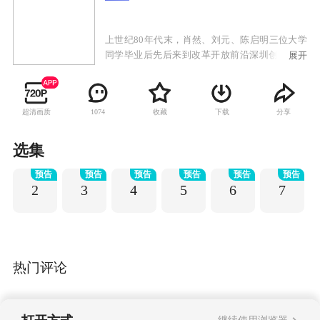
上世纪80年代末，肖然、刘元、陈启明三位大学
同学毕业后先后来到改革开放前沿深圳创业。出
展开
身农村的肖然和刘元共同喜欢上女同学韩灵。刘
元发现了肖然跟韩灵的恋爱关系后狠狠地奚落了
肖然，二人产生矛盾。肖然发誓要让韩灵过上富
超清画质
收藏
下载
分享
1074
足的生活，他在商场上几经沉浮，终于站住了
脚，最后发展成拥有两家上市公司的企业老板。
可当他事业走上巅峰的时候，情感却走向了困
选集
境。刘元一开始处处与肖然为敌，可他最后发现
预告
预告
预告
预告
预告
预告
这并不能让自己快乐起来，于是决定重新规划自
2
3
4
5
6
7
己的人生，学会了珍惜和善待身边的每一个人。
陈启明因不堪忍受生活的重压“嫁给”了蓝园村村
长的女儿，可这段没有爱情的婚姻并没有使他得
到幸福。儿子的失而复得、妻子的善良大度使他
看到人性的真善美，最终回归家庭。
热门评论