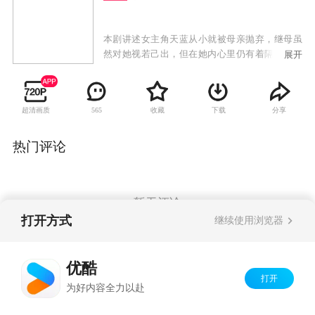
本剧讲述女主角天蓝从小就被母亲抛弃，继母虽
然对她视若己出，但在她内心里仍有着隔阂。直
展开
到遇到展鹏，她开始憧憬属于自己的美好生活。
但是8年的婚姻却让她有苦难言。婆婆的强势和丈
夫的软弱使她对婚姻彻底失去信心，最终离婚收
超清画质
收藏
下载
分享
565
场，令展鹏更加郁闷的是，他的死党兼同事郑业
却和天蓝的妹妹天晴打得火热，并迅速闪婚。然
而新婚最初的甜蜜过后，闪婚之后的各种不适应
热门评论
逐渐浮现。展鹏的舅舅周大海是个不折不扣的恐
婚族，与郑业的姐姐郑平可谓不打不相识，两人
初识便误会重重，并且都是对方“绝不可能结
婚”的那一类人。而慢慢相处下来，两人得以像朋
暂无评论
友一样彼此敞开心扉后才发现，他们有着相似的
打开方式
继续使用浏览器
遭遇，即都被爱情伤害过。以前的痛楚让他们彼
此爱慕的同时又不敢轻易前进。就这样，一对离
Copyright©
2026
优酷 youku.com
版权所有
异的冤家、一对闪婚的夫妻，还有一对立志不婚
优酷
京ICP备06050721号-1
的男女，在历经人生匆匆聚散，尝过种种烟火
打开
为好内容全力以赴
后，方能明白婚姻是人生的必修课，要坚信它的
美好。