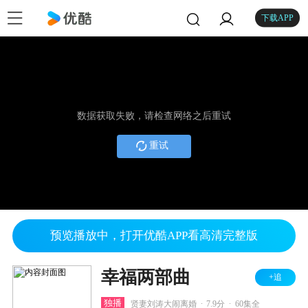
下载APP
数据获取失败，请检查网络之后重试
重试
预览播放中，打开优酷APP看高清完整版
幸福两部曲
+追
.
.
独播
贤妻刘涛大闹离婚
7.9分
60集全