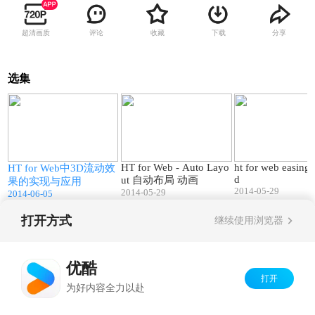
超清画质
评论
收藏
下载
分享
选集
1
00:45
00:14
HT for Web - Auto Layo
ht for web easing 
i
HT for Web中3D流动效
d
ut 自动布局 动画
果的实现与应用
2014-05-29
2014-05-29
2014-06-05
打开方式
继续使用浏览器
Copyright©
2026
优酷 youku.com
版权所有
京ICP备06050721号-1
优酷
打开
为好内容全力以赴