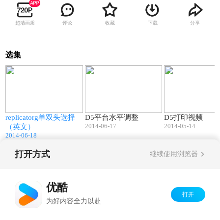
超清画质
评论
收藏
下载
分享
选集
7
00:37
02:03
replicatorg单双头选择
D5平台水平调整
D5打印视频
2014-06-17
2014-05-14
（英文）
2014-06-18
打开方式
继续使用浏览器
Copyright©
2026
优酷 youku.com
版权所有
京ICP备06050721号-1
优酷
打开
为好内容全力以赴