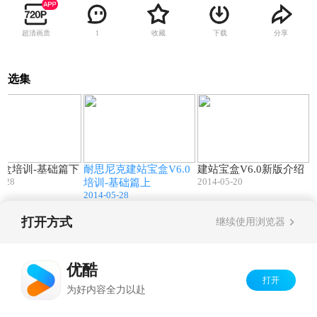
超清画质
收藏
下载
分享
1
选集
56:16
57:02
03:54
盒培训-基础篇下
耐思尼克建站宝盒V6.0
建站宝盒V6.0新版介绍
5-28
2014-05-20
培训-基础篇上
2014-05-28
打开方式
继续使用浏览器
Copyright©
2026
优酷 youku.com
版权所有
京ICP备06050721号-1
优酷
打开
为好内容全力以赴