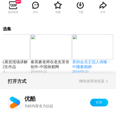
超清画质
评论
收藏
下载
分享
选集
05:57
01:37
02:11
元在展览现场讲解
秦英豪老师在老友茶舍
美协会员王冠人画猴－
山写生作品
创作-中国画都网
中國畫都網
2-11
2014-05-21
2014-05-21
打开方式
继续使用浏览器
Copyright©
2026
优酷 youku.com
版权所有
京ICP备06050721号-1
优酷
打开
为好内容全力以赴