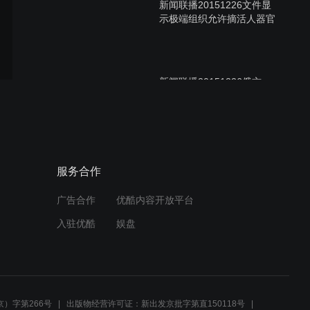
新闻联播20151226文件显
示极端组织允许摘活人器官
新闻联播20151226俄方：
发现极端组织向土运油新路
线
新闻联播20151226突破结
服务合作
构之困：新常态下怎么干
广告合作
优酷内容开放平台
入驻优酷
娱盘
新闻联播20151226深圳“12
）字第266号
出版物经营许可证：新出发京批字第直150118号