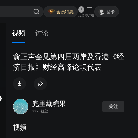
会员特惠
登录
历史
客户端
视频
讨论
俞正声会见第四届两岸及香港《经
济日报》财经高峰论坛代表
兜里藏糖果
关注
3325粉丝
视频