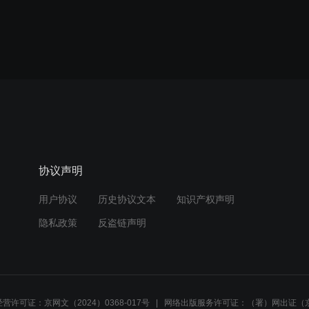
协议声明
用户协议
历史协议文本
知识产权声明
隐私政策
反盗链声明
营许可证：京网文（2024）0368-017号
网络出版服务许可证：（署）网出证（京