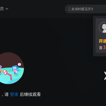
类
3
首
因，请
登录
后继续观看