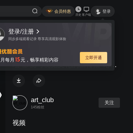
会员特惠
登录
历史
客户端
登录/注册
视频
讨论
同步多端观看记录 尊享高清观影体验
【ARTCLUB现场】国际学术论
立即开通
15
月每月
元，畅享精彩内容
坛“影视与视觉文化的新传播”论坛
一
art_club
关注
145粉丝
视频