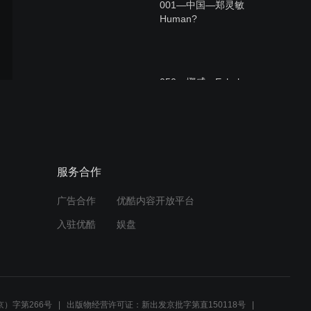
001—中国—郑灵敏
Human?
050—挪威—Exhale
045—西班牙—Looks
服务合作
广告合作
优酷内容开放平台
入驻优酷
娱盘
065—匈牙利—Pulsing
Fluids
）字第266号
出版物经营许可证：新出发京批字第直150118号