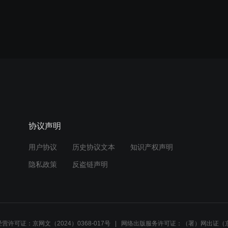
协议声明
用户协议
历史协议文本
知识产权声明
隐私政策
反盗链声明
营许可证：京网文（2024）0368-017号
网络出版服务许可证：（署）网出证（京