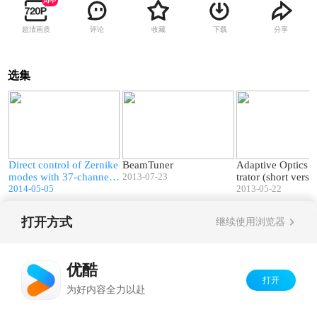
超清画质
评论
收藏
下载
分享
选集
1
00:23
00:33
e
Direct control of Zernike
BeamTuner
Adaptive Optics
modes with 37-channel
2013-07-23
trator (short versi
PDM
2014-05-05
2013-05-22
打开方式
继续使用浏览器
Copyright©
2026
优酷 youku.com
版权所有
京ICP备06050721号-1
优酷
打开
为好内容全力以赴