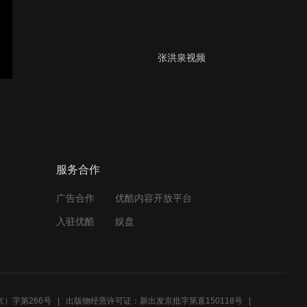
张洪泉视频
许国老师授课视频分享
服务合作
广告合作
优酷内容开放平台
段天翔培训视频分享2021
入驻优酷
娱盘
姜明忠老师最新授课视频分
享2
）字第266号
出版物经营许可证：新出发京批字第直150118号