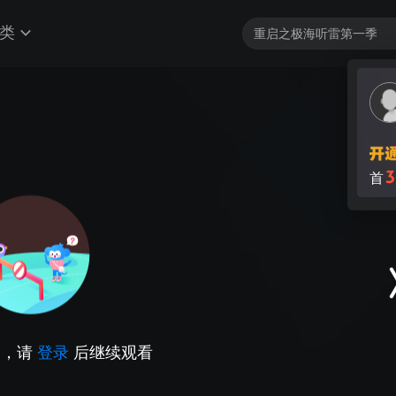
类
3
首
因，请
登录
后继续观看