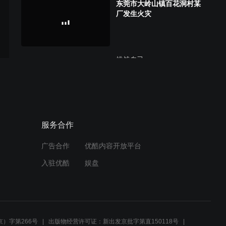
东莞市大岭山镇百花洞村某
厂发生火灾
挑战自己....
新田镇老圩村的小伙
服务合作
广告合作
优酷内容开放平台
入驻优酷
娱盘
）字第266号
出版物经营许可证：新出发京批字第直150118号