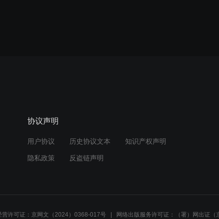
协议声明
用户协议
历史协议文本
知识产权声明
隐私政策
反盗链声明
营许可证：京网文（2024）0368-017号
网络出版服务许可证：（署）网出证（京