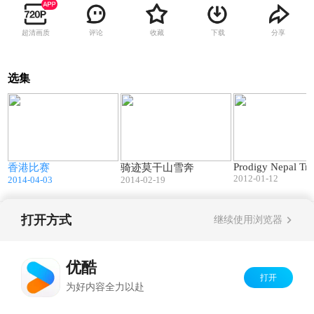
超清画质
评论
收藏
下载
分享
选集
6
02:25
05:20
Prodigy Nepal Tri
香港比赛
骑迹莫干山雪奔
2012-01-12
2014-04-03
2014-02-19
打开方式
继续使用浏览器
Copyright©
2026
优酷 youku.com
版权所有
京ICP备06050721号-1
优酷
打开
为好内容全力以赴