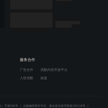
服务合作
广告合作
优酷内容开放平台
入驻优酷
娱盘
）字第266号
出版物经营许可证：新出发京批字第直150118号