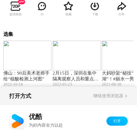
超清画质
收藏
下载
分享
10
选集
02:40
00:09
佛山：90后美术老师手
2月15日，深圳在集中
大妈吵架“秘技”
绘“核酸检测上河图”
隔离观察人员和重点人
湖”！#丽水一男
2022-10-18
2022-05-23
2021-08-30
员例行核酸检测中，发
摊大妈起争执 大
现3例确诊病例#广东
列动作下来，男
打开方式
继续使用浏览器
Copyright©
2026
优酷 youku.com
版权所有
京ICP备06050721号-1
优酷
打开
为好内容全力以赴