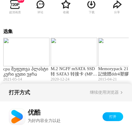
超清画质
评论
收藏
下载
分享
选集
01:00
00:53
M.2 NGFF mSATA SSD
Memorypack 215
cpu შეფუთვა პლასტი
转 SATA3 转接卡 (MPK
記憶體ddr4塑膠
კური ყუთი უჯრა
2021-05-14
-M2SATA3)
2020-12-24
2015-04-21
包材設計製造so d
打开方式
继续使用浏览器
Copyright©
2026
优酷 youku.com
版权所有
京ICP备06050721号-1
优酷
打开
为好内容全力以赴