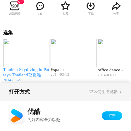
超清画质
收藏
下载
分享
143
选集
6
04:47
00:57
l
Tandem Skydiving in Pat
Espana
office dance～
2014-03-13
taya Thailand芭提雅跳
2014-03-13
2014-03-27
伞
打开方式
继续使用浏览器
Copyright©
2026
优酷 youku.com
版权所有
京ICP备06050721号-1
优酷
打开
为好内容全力以赴