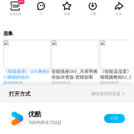
超清画质
收藏
下载
分享
6
选集
3
14:44
02:06
《智能插座》DIY教程0
智能插座DIY_吊师男教
《智能温湿度》D
3-插插的自白
你如何煮饭-智能创客
细视频教程02_民间
2014-04-16
2014-04-13
2014-04-07
赶脚
打开方式
继续使用浏览器
Copyright©
2026
优酷 youku.com
版权所有
京ICP备06050721号-1
优酷
打开
为好内容全力以赴