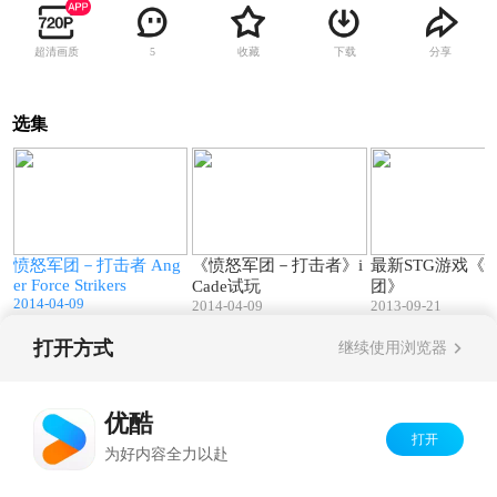
超清画质
收藏
下载
分享
5
选集
2
01:07
01:42
V
愤怒军团－打击者 Ang
《愤怒军团－打击者》i
最新STG游戏《
er Force Strikers
Cade试玩
团》
2014-04-09
2014-04-09
2013-09-21
打开方式
继续使用浏览器
Copyright©
2026
优酷 youku.com
版权所有
京ICP备06050721号-1
优酷
打开
为好内容全力以赴