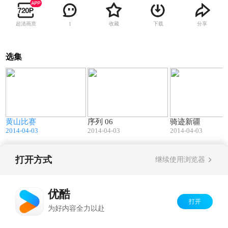
超清画质
收藏
下载
分享
1
选集
0
03:56
03:50
黄山比赛
序列 06
骑迹新疆
2014-04-03
2014-04-03
2014-04-03
打开方式
继续使用浏览器
Copyright©
2026
优酷 youku.com
版权所有
京ICP备06050721号-1
优酷
打开
为好内容全力以赴