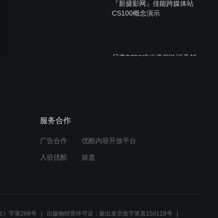
『新摄影网』佳能跨媒体站
CS100概念演示
尼康D750眩光遮挡验证及解
决办法
尼康D750 内部反射 耀斑问
服务合作
题
广告合作
优酷内容开放平台
入驻优酷
娱盘
索尼A7 II五轴防抖暂不支持
第三方防抖镜头
）字第266号
出版物经营许可证：新出发京批字第直150118号