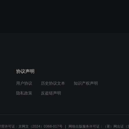
协议声明
用户协议
历史协议文本
知识产权声明
隐私政策
反盗链声明
营许可证：京网文（2024）0368-017号
网络出版服务许可证：（署）网出证（京