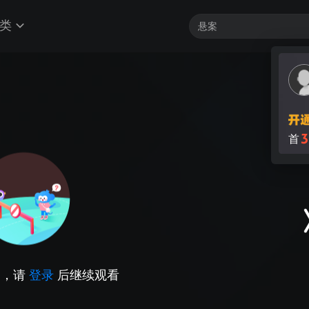
类
3
首
因，请
登录
后继续观看