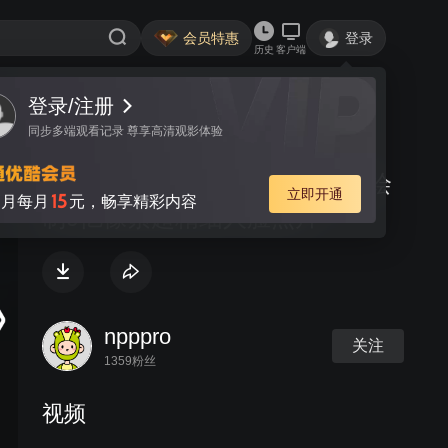
会员特惠
登录
历史
客户端
登录/注册
视频
讨论
同步多端观看记录 尊享高清观影体验
『新摄影网』机械臂+微距镜头绘
立即开通
15
月每月
元，畅享精彩内容
制9亿像素超精细人脸照片
npppro
关注
1359粉丝
视频