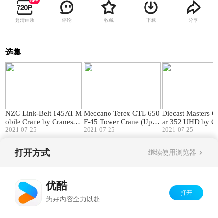
超清画质
评论
收藏
下载
分享
选集
12:39
08:10
NZG Link-Belt 145AT M
Meccano Terex CTL 650
Diecast Masters Ca
obile Crane by Cranes Et
F-45 Tower Crane (Upda
ar 352 UHD by Cr
c TV
2021-07-25
te 1) by Cranes Etc TV
2021-07-25
tc TV
2021-07-25
打开方式
继续使用浏览器
Copyright©
2026
优酷 youku.com
版权所有
京ICP备06050721号-1
优酷
打开
为好内容全力以赴