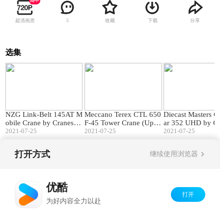
超清画质
收藏
下载
分享
5
选集
12:39
08:10
NZG Link-Belt 145AT M
Meccano Terex CTL 650
Diecast Masters Ca
obile Crane by Cranes Et
F-45 Tower Crane (Upda
ar 352 UHD by Cr
c TV
2021-07-25
te 1) by Cranes Etc TV
2021-07-25
tc TV
2021-07-25
打开方式
继续使用浏览器
Copyright©
2026
优酷 youku.com
版权所有
京ICP备06050721号-1
优酷
打开
为好内容全力以赴