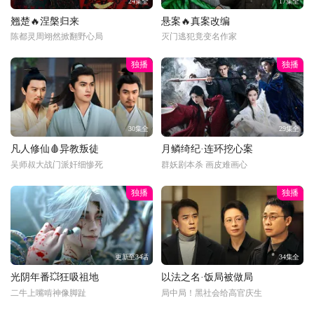
24集全
17集全
翘楚🔥涅槃归来
悬案🔥真案改编
陈都灵周翊然掀翻野心局
灭门逃犯竟变名作家
独播
独播
30集全
29集全
凡人修仙🩸异教叛徒
月鳞绮纪·连环挖心案
吴师叔大战门派奸细惨死
群妖剧本杀 画皮难画心
独播
独播
更新至34话
34集全
光阴年番💥狂吸祖地
以法之名·饭局被做局
二牛上嘴啃神像脚趾
局中局！黑社会给高官庆生