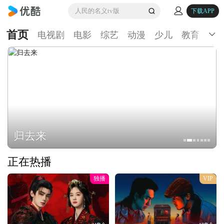
人民的名义tv版
下载APP
首页
电视剧
电影
综艺
动漫
少儿
教育
生
归去来
正在热播
独播
VIP