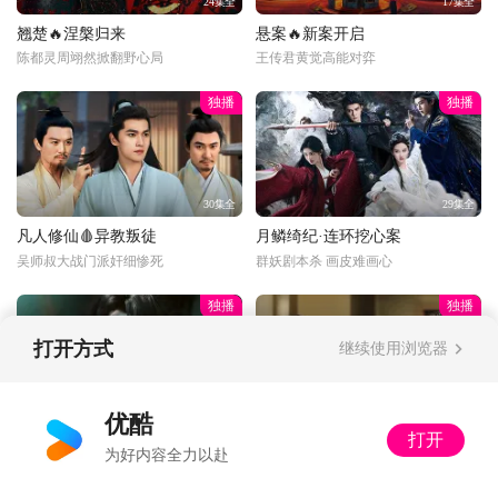
24集全
17集全
翘楚🔥涅槃归来
悬案🔥新案开启
陈都灵周翊然掀翻野心局
王传君黄觉高能对弈
独播
独播
30集全
29集全
凡人修仙🩸异教叛徒
月鳞绮纪·连环挖心案
吴师叔大战门派奸细惨死
群妖剧本杀 画皮难画心
独播
独播
打开方式
继续使用浏览器
更新至34话
34集全
优酷
打开
光阴年番😍御姐威压
以法之名·饭局被做局
为好内容全力以赴
副峰主丁雪小姨绝美登场！
局中局！黑社会给高官庆生