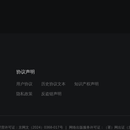
协议声明
用户协议
历史协议文本
知识产权声明
隐私政策
反盗链声明
营许可证：京网文（2024）0368-017号
网络出版服务许可证：（署）网出证（京