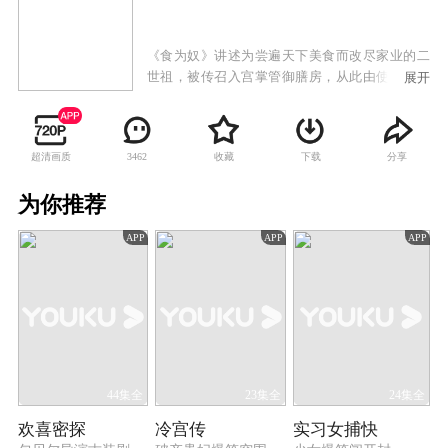
《食为奴》讲述为尝遍天下美食而改尽家业的二
世祖，被传召入宫掌管御膳房，从此由使唤奴才
展开
的富家大少爷变成供人使唤的卑贱小奴才之后发
生的一系列故事。男主角他懒理身边种种危机及
权谋暗斗，甚至漠视自己跟雍正皇帝已经从平辈
超清画质
收藏
下载
分享
3462
论交，变成尊卑分明的主仆关系，他仍然醉心研
美食，坚持万事要以食为先。所谓伴君如伴
为你推荐
虎，“食可以活命，亦可以夺命”。且看男主角怎
样在充满色香味的美食世界中，既未放弃对食的
APP
APP
APP
执着，而又可以逢凶化吉、转危为安。
44集全
23集全
24集全
欢喜密探
冷宫传
实习女捕快