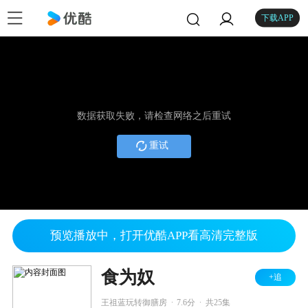
下载APP
数据获取失败，请检查网络之后重试
重试
预览播放中，打开优酷APP看高清完整版
食为奴
+追
.
.
王祖蓝玩转御膳房
7.6分
共25集