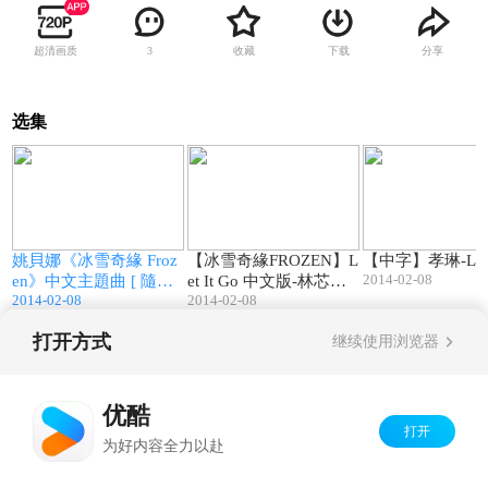
超清画质
收藏
下载
分享
3
选集
3
03:46
03:39
M
姚貝娜《冰雪奇緣 Froz
【冰雪奇緣FROZEN】L
【中字】孝琳-Let I
2014-02-08
en》中文主題曲 [ 隨它
et It Go 中文版-林芯儀
2014-02-08
HD
2014-02-08
吧 Let It Go ] Chi
打开方式
继续使用浏览器
Copyright©
2026
优酷 youku.com
版权所有
京ICP备06050721号-1
优酷
打开
为好内容全力以赴